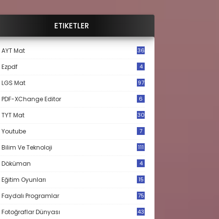
ETIKETLER
AYT Mat
36
Ezpdf
4
LGS Mat
97
PDF-XChange Editor
6
TYT Mat
30
Youtube
7
Bilim Ve Teknoloji
111
Döküman
4
Eğitim Oyunları
15
Faydalı Programlar
75
Fotoğraflar Dünyası
43