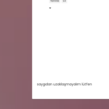
Yanıtla
Sil
saygıdan uzaklaşmayalım lütfen