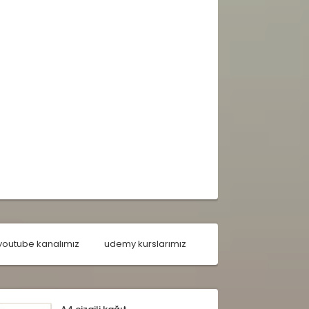
youtube kanalımız
udemy kurslarımız