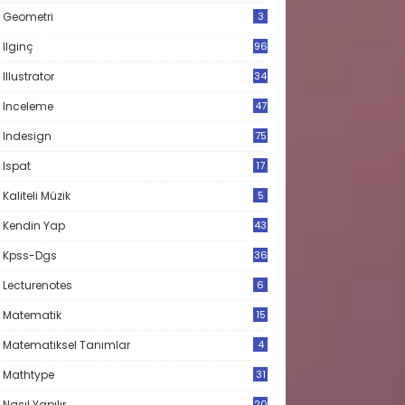
Geometri
3
Ilginç
96
Illustrator
34
Inceleme
47
Indesign
75
Ispat
17
3
Kaliteli Müzik
5
Kendin Yap
43
Kpss-Dgs
36
Lecturenotes
6
Matematik
15
9
Matematiksel Tanımlar
4
Mathtype
31
Nasıl Yapılır
20