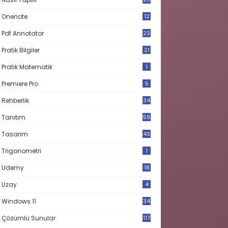
Onenote
12
Pdf Annotator
23
Pratik Bilgiler
21
Pratik Matematik
1
Premiere Pro
5
Rehberlik
34
Tanıtım
59
Tasarım
43
Trigonometri
1
Udemy
18
Uzay
4
Windows 11
34
Çözümlü Sunular
117