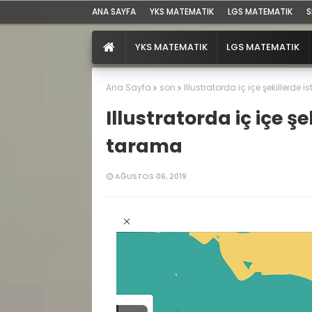
ANA SAYFA
YKS MATEMATIK
LGS MATEMATIK
S
YKS MATEMATIK
LGS MATEMATIK
Ana Sayfa
son
Illustratorda iç içe şekillerde
Illustratorda iç içe ş
tarama
AĞUSTOS 06, 2019