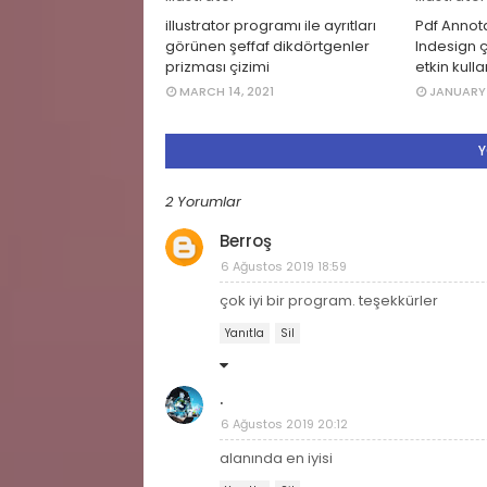
illustrator programı ile ayrıtları
Pdf Annot
görünen şeffaf dikdörtgenler
Indesign 
prizması çizimi
etkin kul
MARCH 14, 2021
JANUARY 
Y
2 Yorumlar
Berroş
6 Ağustos 2019 18:59
çok iyi bir program. teşekkürler
Yanıtla
Sil
.
6 Ağustos 2019 20:12
alanında en iyisi