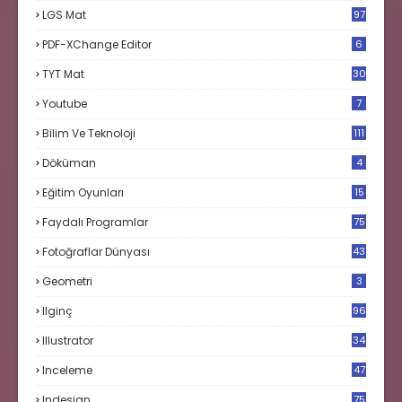
LGS Mat
97
PDF-XChange Editor
6
TYT Mat
30
Youtube
7
Bilim Ve Teknoloji
111
Döküman
4
Eğitim Oyunları
15
Faydalı Programlar
75
Fotoğraflar Dünyası
43
Geometri
3
Ilginç
96
Illustrator
34
Inceleme
47
Indesign
75