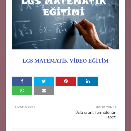
LGS MATEMATİK VİDEO EĞİTİM
DAHA ESKI
DAHA YENI
Üslü orantı formülünün
ispatı