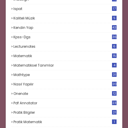
Ispat
17
3
Kaliteli Müzik
5
Kendin Yap
43
Kpss-Dgs
36
Lecturenotes
6
Matematik
15
9
Matematiksel Tanımlar
4
Mathtype
31
Nasıl Yapılır
20
Onenote
12
Pdf Annotator
23
Pratik Bilgiler
21
Pratik Matematik
1